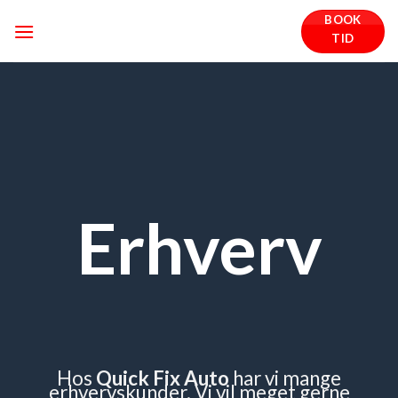
Fortsæt
BOOK
til
TID
indhold
Erhverv
Hos
Quick Fix Auto
har vi mange
erhvervskunder. Vi vil meget gerne